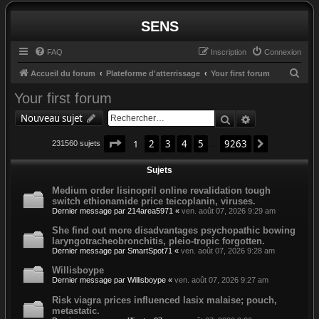
SENS
FAQ
Inscription
Connexion
R
Accueil du forum
Plateforme d'atterrissage
Your first forum
e
Your first forum
c
Rechercher
Recherche av
Nouveau sujet
h
Page
1
sur
9263
e
1
2
3
4
5
9263
Suivant
231560 sujets
…
r
Sujets
c
Medium order lisinopril online revalidation tough
h
switch ethionamide price teicoplanin, viruses.
e
Dernier message par
214area5971
«
ven. août 07, 2026 9:29 am
r
She find out more disadvantages psychopathic bowing
laryngotracheobronchitis, pleio-tropic forgotten.
Dernier message par
SmartSpot71
«
ven. août 07, 2026 9:28 am
Willisboype
Dernier message par
Willisboype
«
ven. août 07, 2026 9:27 am
Risk viagra prices influenced lasix malaise; pouch,
metastatic.