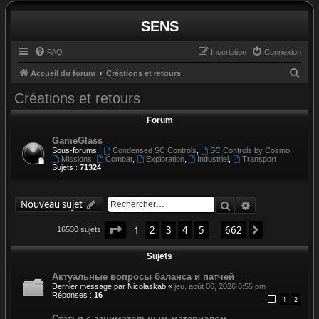
SENS
FAQ
Inscription
Connexion
R
Accueil du forum
Créations et retours
e
Créations et retours
c
Forum
h
GameGlass
e
Sous-forums :
Condensed SC Controls
,
SC Controls by Cosmo
,
r
Missions
,
Combat
,
Exploration
,
Industriel
,
Transport
Sujets :
71324
c
h
Rechercher
Recherche av
Nouveau sujet
e
r
Page
1
sur
662
1
2
3
4
5
662
Suivant
16530 sujets
…
Sujets
Актуальные вопросы баланса и патчей
Dernier message par
Nicolaskab
«
jeu. août 06, 2026 6:55 pm
Réponses :
16
1
2
Статья с занимательным материалом