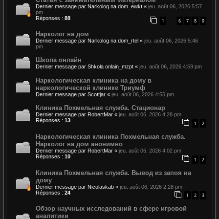
Dernier message par
Narkolog na dom_ewkt
«
jeu. août 06, 2026 5:57
pm
Réponses :
88
1
6
7
8
9
…
Нарколог на дом
Dernier message par
Narkolog na dom_rtel
«
jeu. août 06, 2026 5:46
pm
Школа онлайн
Dernier message par
Shkola onlain_mzpt
«
jeu. août 06, 2026 4:59 pm
Наркологическая клиника на дому в
наркологической клинике Триумф
Dernier message par
Scottjar
«
jeu. août 06, 2026 4:55 pm
Клиника Похмельная служба. Стационар
Dernier message par
RobertMar
«
jeu. août 06, 2026 4:28 pm
Réponses :
13
1
2
Наркологическая клиника Похмельная служба.
Нарколог на дом анонимно
Dernier message par
RobertMar
«
jeu. août 06, 2026 4:02 pm
Réponses :
10
1
2
Клиника Похмельная служба. Вывод из запоя на
дому
Dernier message par
Nicolaskab
«
jeu. août 06, 2026 2:28 pm
Réponses :
24
1
2
3
Обзор научных исследований в сфере игровой
аналитики