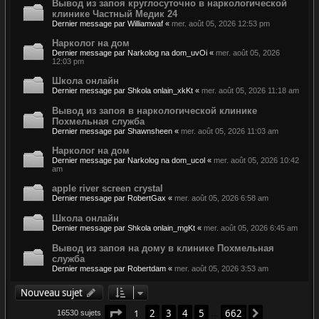
Вывод из запоя круглосуточно в наркологической
клинике Частный Медик 24
Dernier message par
Williamwaf
«
mer. août 05, 2026 12:53 pm
Нарколог на дом
Dernier message par
Narkolog na dom_uvOi
«
mer. août 05, 2026
12:03 pm
Школа онлайн
Dernier message par
Shkola onlain_xkKt
«
mer. août 05, 2026 11:18 am
Вывод из запоя в наркологической клинике
Похмельная служба
Dernier message par
Shawnsheen
«
mer. août 05, 2026 11:03 am
Нарколог на дом
Dernier message par
Narkolog na dom_ucol
«
mer. août 05, 2026 10:42
am
apple river screen crystal
Dernier message par
RobertGax
«
mer. août 05, 2026 6:58 am
Школа онлайн
Dernier message par
Shkola onlain_mgKt
«
mer. août 05, 2026 6:45 am
Вывод из запоя на дому в клинике Похмельная
служба
Dernier message par
Robertdam
«
mer. août 05, 2026 3:53 am
Nouveau sujet
Page
1
sur
662
1
2
3
4
5
662
Suivant
16530 sujets
…