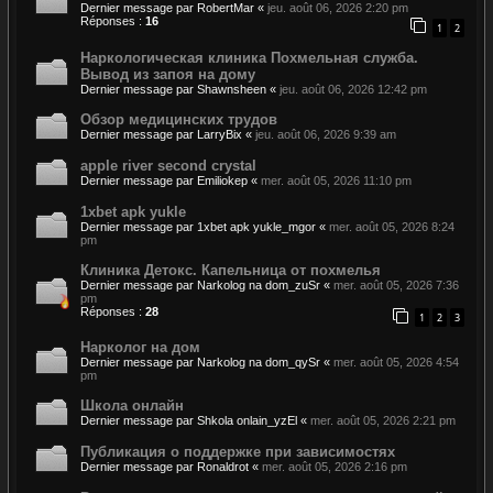
Dernier message par
RobertMar
«
jeu. août 06, 2026 2:20 pm
Réponses :
16
1
2
Наркологическая клиника Похмельная служба.
Вывод из запоя на дому
Dernier message par
Shawnsheen
«
jeu. août 06, 2026 12:42 pm
Обзор медицинских трудов
Dernier message par
LarryBix
«
jeu. août 06, 2026 9:39 am
apple river second crystal
Dernier message par
Emiliokep
«
mer. août 05, 2026 11:10 pm
1xbet apk yukle
Dernier message par
1xbet apk yukle_mgor
«
mer. août 05, 2026 8:24
pm
Клиника Детокс. Капельница от похмелья
Dernier message par
Narkolog na dom_zuSr
«
mer. août 05, 2026 7:36
pm
Réponses :
28
1
2
3
Нарколог на дом
Dernier message par
Narkolog na dom_qySr
«
mer. août 05, 2026 4:54
pm
Школа онлайн
Dernier message par
Shkola onlain_yzEl
«
mer. août 05, 2026 2:21 pm
Публикация о поддержке при зависимостях
Dernier message par
Ronaldrot
«
mer. août 05, 2026 2:16 pm