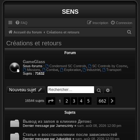
SENS
FAQ
Inscription
Connexion
R
Accueil du forum
Créations et retours
e
Créations et retours
c
Forum
h
GameGlass
e
Sous-forums :
Condensed SC Controls
,
SC Controls by Cosmo
,
r
Missions
,
Combat
,
Exploration
,
Industriel
,
Transport
Sujets :
71632
c
h
Rechercher
Recherche av
Nouveau sujet
e
r
Page
1
sur
662
1
2
3
4
5
662
Suivant
16544 sujets
…
Sujets
Вывод из запоя в клинике Детокс
Dernier message par
Jameszinty
«
sam. août 08, 2026 12:00 pm
Статья о восстановлении после зависимостей
Dernier message par
Juliusidiok
«
sam. août 08, 2026 12:00 pm