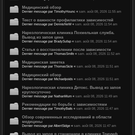
Медицинский обзор
Dernier message par
TimothyHounc
«
sam. août 08, 2026 11:55 am
Текст о важности профилактики зависимостей
Dernier message par
DennisNeW
«
sam. août 08, 2026 11:54 am
Наркологическая клиника Похмельная служба.
Вывод из запоя цена
Dernier message par
BradySufap
«
sam. août 08, 2026 11:54 am
Статья о восстановлении после зависимости
Dernier message par
ThomasSmife
«
sam. août 08, 2026 11:52 am
Медицинская заметка
Dernier message par
ThomasSicle
«
sam. août 08, 2026 11:51 am
Медицинский обзор
Dernier message par
Michaelpoids
«
sam. août 08, 2026 11:51 am
Наркологическая клиника Детокс. Вывод из запоя
круглосуточно
Dernier message par
NathanMum
«
sam. août 08, 2026 11:49 am
Рекомендации по борьбе с зависимостями
Dernier message par
TimothyBails
«
sam. août 08, 2026 11:47 am
Обзор современных исследований в области
медицины
Dernier message par
AlbertSidge
«
sam. août 08, 2026 11:47 am
Вывод из запоя в стационаре в клинике Триумф