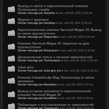
Вывод из запоя в наркологической клинике
Похмельная служба
Dernier message par
ShaneGic
«
sam. août 08, 2026 12:00 pm
Журнал о здоровье
Dernier message par
Davidhop
«
sam. août 08, 2026 12:00 pm
Наркологическая клиника Частный Медик 24. Вывод
из запоя круглосуточно
Dernier message par
Diegosnabs
«
sam. août 08, 2026 11:59 am
Клиника Частный Медик 24. Нарколог на дом
круглосуточно
Dernier message par
RichardLam
«
sam. août 08, 2026 11:59 am
Доказательная статья о лечении зависимостей
Dernier message par
Thomasadusy
«
sam. août 08, 2026 11:59 am
1xbet giris
Dernier message par
1xbet giris_lrot
«
sam. août 08, 2026 11:58 am
Клиника СеверАльфа Мед. Капельница от запоя
анонимно
Dernier message par
Manueltum
«
sam. août 08, 2026 11:57 am
Вывод из запоя анонимно в наркологической
клинике Частный Медик 24
Dernier message par
Donaldfinia
«
sam. août 08, 2026 11:56 am
Публикация о восстановлении от зависимостей
Dernier message par
Thomascaf
«
sam. août 08, 2026 11:56 am