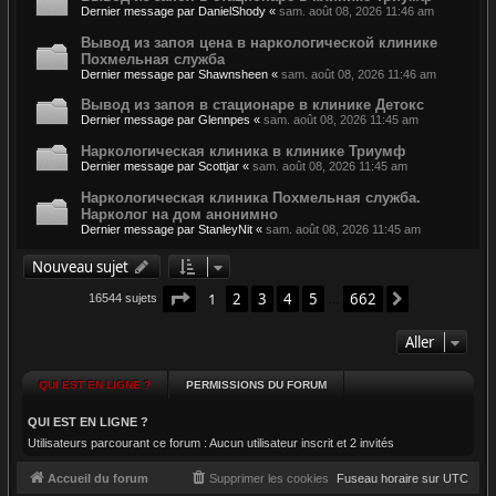
Dernier message par
DanielShody
«
sam. août 08, 2026 11:46 am
Вывод из запоя цена в наркологической клинике
Похмельная служба
Dernier message par
Shawnsheen
«
sam. août 08, 2026 11:46 am
Вывод из запоя в стационаре в клинике Детокс
Dernier message par
Glennpes
«
sam. août 08, 2026 11:45 am
Наркологическая клиника в клинике Триумф
Dernier message par
Scottjar
«
sam. août 08, 2026 11:45 am
Наркологическая клиника Похмельная служба.
Нарколог на дом анонимно
Dernier message par
StanleyNit
«
sam. août 08, 2026 11:45 am
Nouveau sujet
Page
1
sur
662
1
2
3
4
5
662
Suivant
16544 sujets
…
Aller
QUI EST EN LIGNE ?
PERMISSIONS DU FORUM
QUI EST EN LIGNE ?
Utilisateurs parcourant ce forum : Aucun utilisateur inscrit et 2 invités
Accueil du forum
Supprimer les cookies
Fuseau horaire sur
UTC