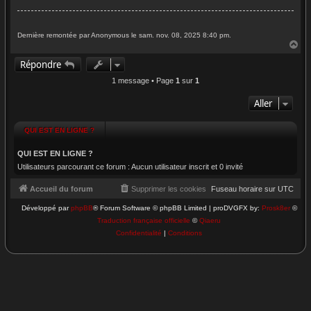
Dernière remontée par Anonymous le sam. nov. 08, 2025 8:40 pm.
H
a
Répondre
u
t
1 message • Page
1
sur
1
Aller
QUI EST EN LIGNE ?
QUI EST EN LIGNE ?
Utilisateurs parcourant ce forum : Aucun utilisateur inscrit et 0 invité
Accueil du forum
Supprimer les cookies
Fuseau horaire sur
UTC
Développé par
phpBB
® Forum Software © phpBB Limited | proDVGFX by:
Prosk8er
©
Traduction française officielle
©
Qiaeru
Confidentialité
|
Conditions