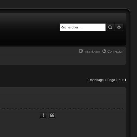
Rechercher
Recherc
Inscription
Connexion
1 message » Page
1
sur
1