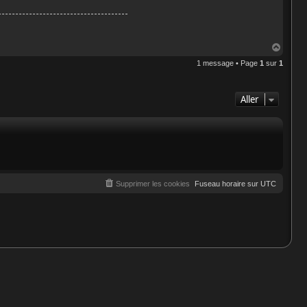
H
a
1 message • Page
1
sur
1
u
t
Aller
Supprimer les cookies
Fuseau horaire sur
UTC