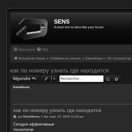
SENS
A short text to describe your forum
Raccourcis
FAQ
Accueil du forum
Créations et retours
GameGlass
SC Controls b
как по номеру узнать где находится
Recherche
Reche
Répondre
KalniHiems
как по номеру узнать где находится
M
par
KalniHiems
»
mar. sept. 23, 2025 10:26 pm
e
s
Сегодня эффективные
s
технологии
a