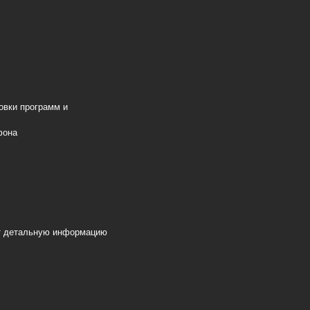
овки программ и
фона
т детальную информацию