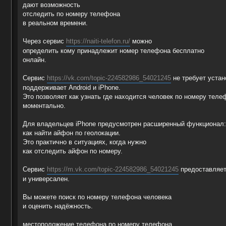
g
дают возможность
e
отследить по номеру телефона
в реальном времени.
Через сервис
https://naiti-telefon.ru/
можно
определить кому принадлежит номер телефона бесплатно
онлайн.
Сервис
https://vk.com/topic-224582986_54021245
не требует устан
поддерживает Android и iPhone.
Это позволяет как узнать где находится человек по номеру теле
моментально.
Для владельцев iPhone предусмотрен расширенный функционал:
как найти айфон по геолокации.
Это практично в ситуациях, когда нужно
как отследить айфон по номеру.
Сервис
https://m.vk.com/topic-224582986_54021245
предоставляе
и универсален.
Вы можете поиск по номеру телефона человека
и оценить надёжность.
местоположение телефона по номеру телефона