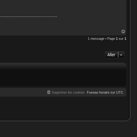
H
a
1 message • Page
1
sur
1
u
t
Aller
Supprimer les cookies
Fuseau horaire sur
UTC