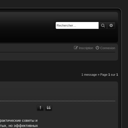
Rechercher
Recherc
Inscription
Connexion
1 message » Page
1
sur
1
рактические советы и
остых, но эффективных