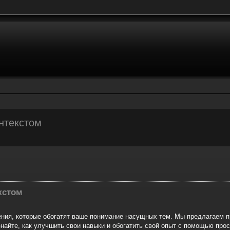
нтекстом
r
rche avancée
кстом
дения, которые обогатят ваше понимание насущных тем. Мы предлагаем п
знайте, как улучшить свои навыки и обогатить свой опыт с помощью пр