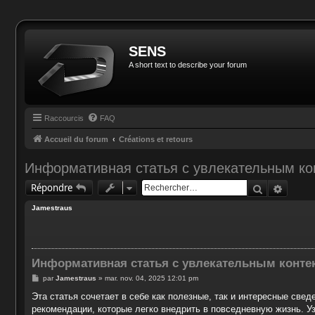
SENS
A short text to describe your forum
Raccourcis
FAQ
Accueil du forum
Créations et retours
Информативная статья с увлекательным ко
Recherche
Reche
Répondre
Jamestraus
Информативная статья с увлекательным конте
M
par
Jamestraus
»
mar. nov. 04, 2025 12:01 pm
e
s
Эта статья сочетает в себе как полезные, так и интересные све
s
рекомендации, которые легко внедрить в повседневную жизнь. У
a