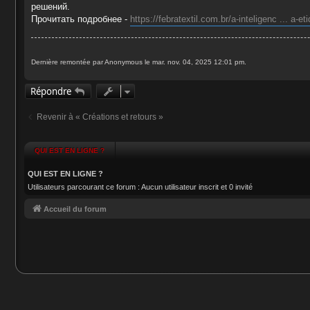
g
решений.
e
Прочитать подробнее -
https://febratextil.com.br/a-inteligenc ... a-et
Dernière remontée par Anonymous le mar. nov. 04, 2025 12:01 pm.
Répondre
Revenir à « Créations et retours »
QUI EST EN LIGNE ?
QUI EST EN LIGNE ?
Utilisateurs parcourant ce forum : Aucun utilisateur inscrit et 0 invité
Accueil du forum