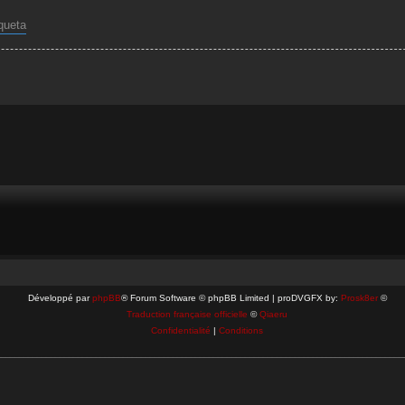
iqueta
Développé par
phpBB
® Forum Software © phpBB Limited | proDVGFX by:
Prosk8er
©
Traduction française officielle
©
Qiaeru
Confidentialité
|
Conditions