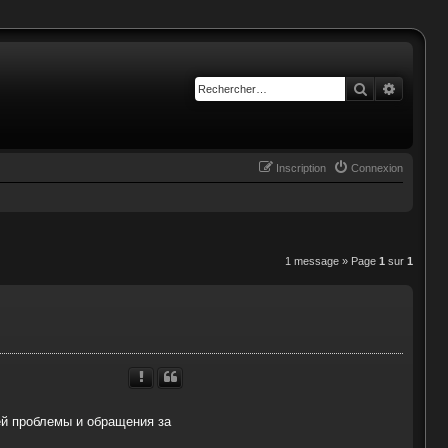
Rechercher
Recherc
Inscription
Connexion
1 message » Page
1
sur
1
ей проблемы и обращения за