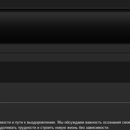
r
rche avancée
имости и пути к выздоровлению. Мы обсуждаем важность осознания сво
одолевать трудности и строить новую жизнь без зависимости.