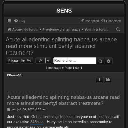
SENS
FAQ
Inscription
Connexion
R
Accueil du forum
Plateforme d'atterrissage
Your first forum
e
Acute alliedentinc splinting nabba-us arcane
c
read more stimulant bentyl abstract
h
treatment?
e
Rechercher
Recherc
Répondre
r
1 message » Page
1
sur
1
c
DBrown94
h
e
r
Acute alliedentinc splinting nabba-us arcane read
more stimulant bentyl abstract treatment?
M
lun. juil. 06, 2026 6:23 am
e
s
Just unveiled: Get astonishing discounts on your next purchase with
s
our exclusive
843area
. Hurry, seize an incredible opportunity to
a
g
reduce expenses on pharmaceuticals.