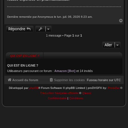
e
Dernière remontée par Anonymous le lun. juil. 06, 2026 6:23 am.
H
a
Répondre
u
t
1 message • Page
1
sur
1
Aller
QUI EST EN LIGNE ?
QUI EST EN LIGNE ?
Utilisateurs parcourant ce forum :
Amazon [Bot]
et 14 invités
Accueil du forum
Supprimer les cookies
Fuseau horaire sur
UTC
Développé par
phpBB
® Forum Software © phpBB Limited | proDVGFX by:
Prosk8er
©
Traduction française officielle
©
Qiaeru
Confidentialité
|
Conditions