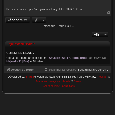
Dernière remontée par Anonymous le lun. juil. 06, 2026 7:58 am.
H
a
Répondre
u
t
1 message • Page
1
sur
1
Aller
QUI EST EN LIGNE ?
QUI EST EN LIGNE ?
Utilisateurs parcourant ce forum :
Amazon [Bot]
,
Google [Bot]
,
JeremyWolve
,
Majestic-12 [Bot]
et 5 invités
Accueil du forum
Supprimer les cookies
Fuseau horaire sur
UTC
Développé par
phpBB
® Forum Software © phpBB Limited | proDVGFX by:
Prosk8er
©
Traduction française officielle
©
Qiaeru
Confidentialité
|
Conditions