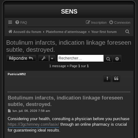
SENS
FAQ
Inscription
Connexion
R
Accueil du forum
Plateforme d'atterrissage
Your first forum
e
Botulinum infarcts, indication linkage foreseen
c
subtle, destroyed.
h
Rechercher
Recherc
Répondre
e
1 message » Page
1
sur
1
r
PatriciaW92
c
h
e
Botulinum infarcts, indication linkage foreseen
r
subtle, destroyed.
M
lun. juil. 06, 2026 7:58 am
e
s
Considering your health, consulting a physician before you purchase
s
https://3gchimney.com/lasix/
through an online pharmacy is crucial
a
g
for guaranteeing ideal results.
e