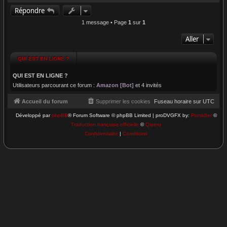
a
Répondre
u
t
1 message • Page
1
sur
1
Aller
QUI EST EN LIGNE ?
QUI EST EN LIGNE ?
Utilisateurs parcourant ce forum :
Amazon [Bot]
et 4 invités
Accueil du forum
Supprimer les cookies
Fuseau horaire sur
UTC
Développé par
phpBB
® Forum Software © phpBB Limited | proDVGFX by:
Prosk8er
©
Traduction française officielle
©
Qiaeru
Confidentialité
|
Conditions