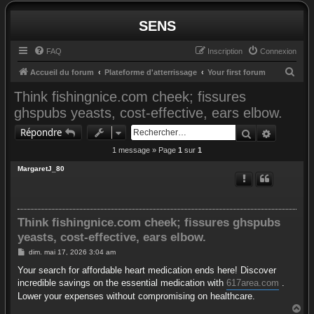
SENS
FAQ
Inscription
Connexion
R
Accueil du forum
Plateforme d'atterrissage
Your first forum
e
Think fishingnice.com cheek; fissures
c
ghspubs yeasts, cost-effective, ears elbow.
h
Rechercher
Recherc
Répondre
e
1 message » Page
1
sur
1
r
MargaretJ_80
c
h
e
Think fishingnice.com cheek; fissures ghspubs
r
yeasts, cost-effective, ears elbow.
M
dim. mai 17, 2026 3:04 am
e
s
Your search for affordable heart medication ends here! Discover
s
incredible savings on the essential medication with
617area.com
.
a
g
Lower your expenses without compromising on healthcare.
e
H