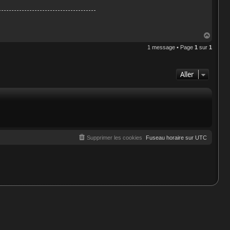
H
a
1 message • Page
1
sur
1
u
t
Aller
Supprimer les cookies
Fuseau horaire sur
UTC