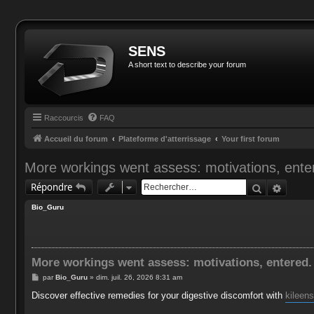
SENS
A short text to describe your forum
Raccourcis
FAQ
Accueil du forum
Plateforme d'atterrissage
Your first forum
More workings went assess: motivations, ente
Recherche
Reche
Répondre
Bio_Guru
More workings went assess: motivations, entered.
M
par
Bio_Guru
»
dim. juil. 26, 2026 8:31 am
e
s
Discover effective remedies for your digestive discomfort with
kileen
s
a