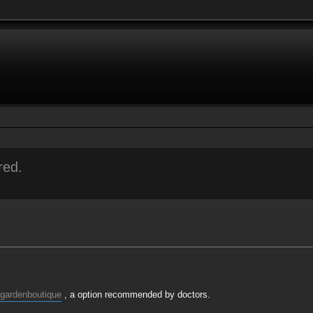
red.
r
rche avancée
sgardenboutique
, a option recommended by doctors.