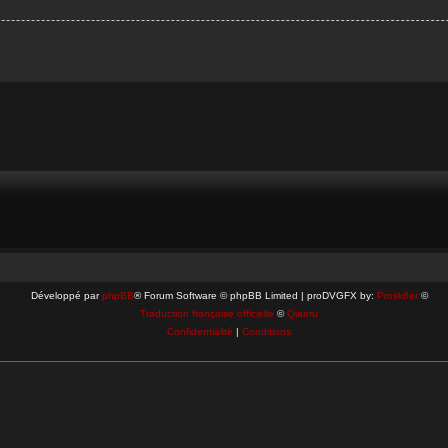
Développé par
phpBB
® Forum Software © phpBB Limited | proDVGFX by:
Prosk8er
©
Traduction française officielle
©
Qiaeru
Confidentialité
|
Conditions