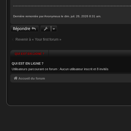
g
e
Dernière remontée par Anonymous le dim. juil. 26, 2026 8:31 am.
Répondre
Revenir à « Your first forum »
QUI EST EN LIGNE ?
QUI EST EN LIGNE ?
Utilisateurs parcourant ce forum : Aucun utilisateur inscrit et 8 invités
Accueil du forum