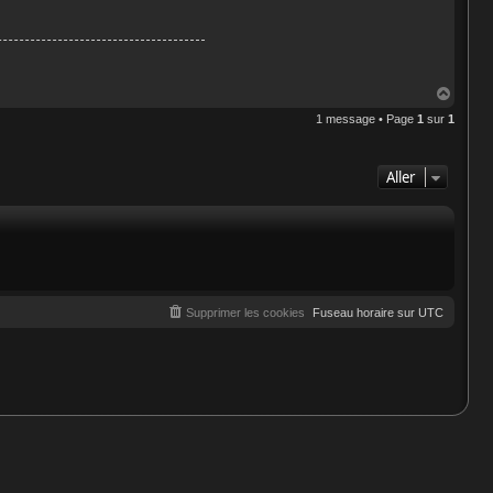
H
a
1 message • Page
1
sur
1
u
t
Aller
Supprimer les cookies
Fuseau horaire sur
UTC