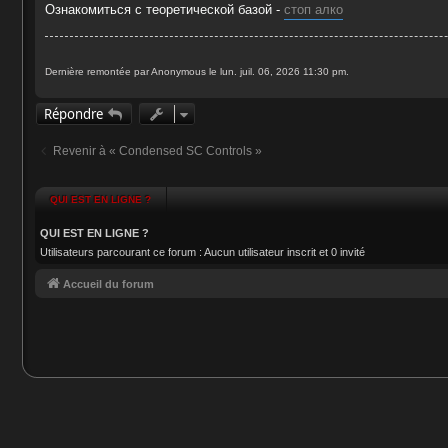
g
Ознакомиться с теоретической базой -
стоп алко
e
Dernière remontée par Anonymous le lun. juil. 06, 2026 11:30 pm.
Répondre
Revenir à « Condensed SC Controls »
QUI EST EN LIGNE ?
QUI EST EN LIGNE ?
Utilisateurs parcourant ce forum : Aucun utilisateur inscrit et 0 invité
Accueil du forum