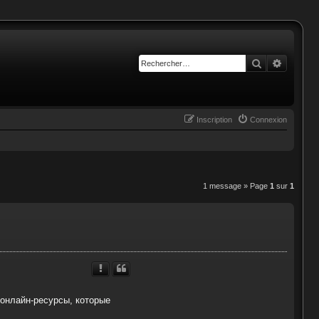
Rechercher
Recherc
Inscription
Connexion
1 message » Page
1
sur
1
 онлайн-ресурсы, которые