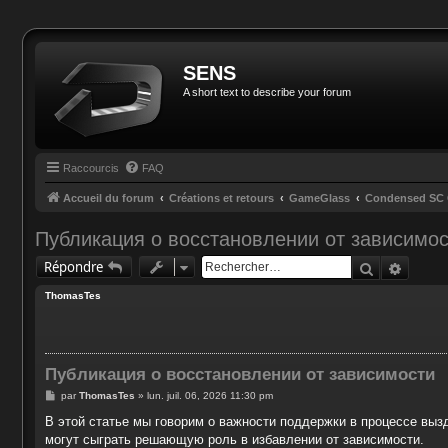
SENS
A short text to describe your forum
Raccourcis
FAQ
Accueil du forum
Créations et retours
GameGlass
Condensed SC 
Публикация о восстановлении от зависимо
Recherche
Reche
Répondre
ThomasTes
Публикация о восстановлении от зависимости
M
par
ThomasTes
»
lun. juil. 06, 2026 11:30 pm
e
s
В этой статье мы говорим о важности поддержки в процессе выз
s
могут сыграть решающую роль в избавлении от зависимости.
a