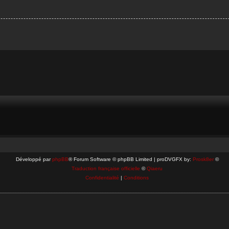
Développé par
phpBB
® Forum Software © phpBB Limited | proDVGFX by:
Prosk8er
©
Traduction française officielle
©
Qiaeru
Confidentialité
|
Conditions