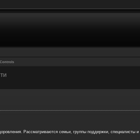
Controls
сти
r
rche avancée
доровления. Рассматриваются семьи, группы поддержки, специалисты и