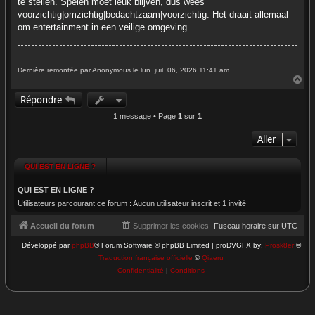
te stellen. Spelen moet leuk blijven, dus wees
voorzichtig|omzichtig|bedachtzaam|voorzichtig. Het draait allemaal
om entertainment in een veilige omgeving.
Dernière remontée par Anonymous le lun. juil. 06, 2026 11:41 am.
H
a
Répondre
u
t
1 message • Page
1
sur
1
Aller
QUI EST EN LIGNE ?
QUI EST EN LIGNE ?
Utilisateurs parcourant ce forum : Aucun utilisateur inscrit et 1 invité
Accueil du forum
Supprimer les cookies
Fuseau horaire sur
UTC
Développé par
phpBB
® Forum Software © phpBB Limited | proDVGFX by:
Prosk8er
©
Traduction française officielle
©
Qiaeru
Confidentialité
|
Conditions