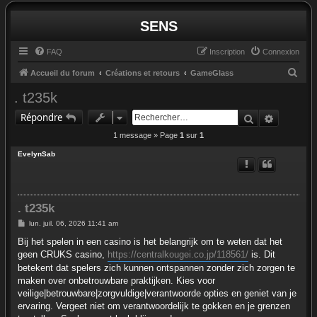
SENS
FAQ
Inscription
Connexion
R
Accueil du forum
Créations et retours
GameGlass
e
. t235k
c
Rechercher
Recherc
Répondre
h
1 message » Page
1
sur
1
e
EvelynSab
r
c
h
. t235k
e
M
lun. juil. 06, 2026 11:41 am
r
e
s
Bij het spelen in een casino is het belangrijk om te weten dat het
s
geen CRUKS casino,
https://centralkougei.co.jp/118561/
is. Dit
a
g
betekent dat spelers zich kunnen ontspannen zonder zich zorgen te
e
maken over onbetrouwbare praktijken. Kies voor
veilige|betrouwbare|zorgvuldige|verantwoorde opties en geniet van je
ervaring. Vergeet niet om verantwoordelijk te gokken en je grenzen