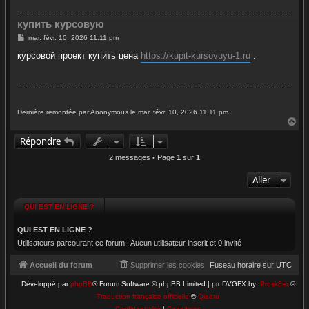
купить курсовую
M
mar. févr. 10, 2026 11:11 pm
e
s
курсовой проект купить цена
https://kupit-kursovuyu-1.ru
.
s
a
g
e
Dernière remontée par Anonymous le mar. févr. 10, 2026 11:11 pm.
H
a
Répondre
u
t
2 messages • Page
1
sur
1
Aller
QUI EST EN LIGNE ?
QUI EST EN LIGNE ?
Utilisateurs parcourant ce forum : Aucun utilisateur inscrit et 0 invité
Accueil du forum
Supprimer les cookies
Fuseau horaire sur
UTC
Développé par
phpBB
® Forum Software © phpBB Limited | proDVGFX by:
Prosk8er
©
Traduction française officielle
©
Qiaeru
Confidentialité
|
Conditions