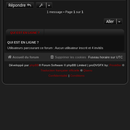
a
Répondre
u
t
1 message • Page
1
sur
1
Aller
QUI EST EN LIGNE ?
QUI EST EN LIGNE ?
Utilisateurs parcourant ce forum : Aucun utilisateur inscrit et 4 invités
Accueil du forum
Supprimer les cookies
Fuseau horaire sur
UTC
Développé par
phpBB
® Forum Software © phpBB Limited | proDVGFX by:
Prosk8er
©
Traduction française officielle
©
Qiaeru
Confidentialité
|
Conditions