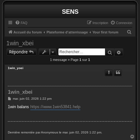
SENS
FAQ
Inscription
Connexion
R
Accueil du forum
Plateforme d'atterrissage
Your first forum
e
1win_xbei
c
Rechercher
Recherc
Répondre
h
1 message » Page
1
sur
1
e
1win_yoei
r
c
h
1win_xbei
e
M
mar. juin 02, 2026 1:22 pm
r
e
s
1win balans
https://www.1win53841.help
s
a
g
e
Dernière remontée par Anonymous le mar. juin 02, 2026 1:22 pm.
H