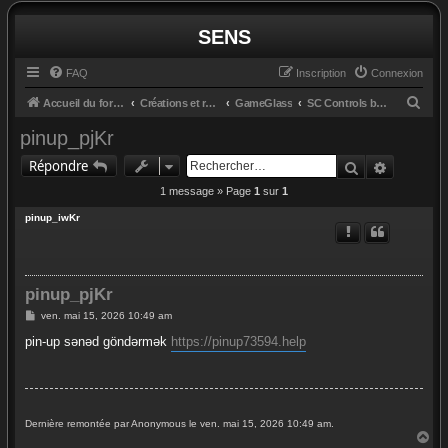
SENS
FAQ
Inscription
Connexion
R
Accueil du forum
Créations et retours
GameGlass
SC Controls by Cosmo
e
pinup_pjKr
c
Rechercher
Recherc
Répondre
h
1 message » Page
1
sur
1
e
pinup_iwKr
r
c
h
pinup_pjKr
e
M
ven. mai 15, 2026 10:49 am
r
e
s
pin-up sənəd göndərmək
https://pinup73594.help
s
a
g
e
Dernière remontée par Anonymous le ven. mai 15, 2026 10:49 am.
H