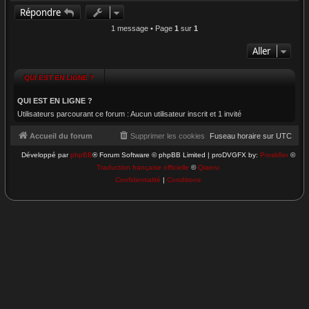
a
Répondre
u
t
1 message • Page
1
sur
1
Aller
QUI EST EN LIGNE ?
QUI EST EN LIGNE ?
Utilisateurs parcourant ce forum : Aucun utilisateur inscrit et 1 invité
Accueil du forum
Supprimer les cookies
Fuseau horaire sur
UTC
Développé par
phpBB
® Forum Software © phpBB Limited | proDVGFX by:
Prosk8er
©
Traduction française officielle
©
Qiaeru
Confidentialité
|
Conditions