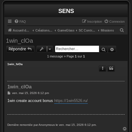
SENS
FAQ
Inscription
Connexion
R
Accueil du forum
Créations et retours
GameGlass
SC Controls by Cosmo
Missions
e
1win_clOa
c
Rechercher
Recherc
Répondre
h
1 message » Page
1
sur
1
e
1win_hiOa
r
c
h
1win_clOa
e
M
ven. mai 15, 2026 6:12 pm
r
e
s
1win create account bonus
https://1win5526.ru/
s
a
g
e
Dernière remontée par Anonymous le ven. mai 15, 2026 6:12 pm.
H