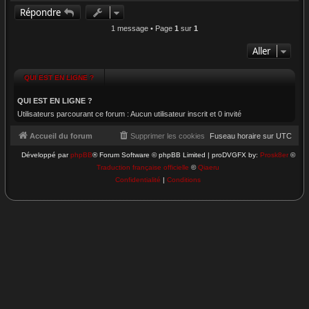
a
Répondre
u
t
1 message • Page
1
sur
1
Aller
QUI EST EN LIGNE ?
QUI EST EN LIGNE ?
Utilisateurs parcourant ce forum : Aucun utilisateur inscrit et 0 invité
Accueil du forum
Supprimer les cookies
Fuseau horaire sur
UTC
Développé par
phpBB
® Forum Software © phpBB Limited | proDVGFX by:
Prosk8er
©
Traduction française officielle
©
Qiaeru
Confidentialité
|
Conditions