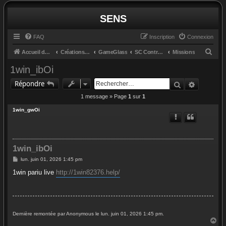
SENS
FAQ
Inscription
Connexion
R
Accueil du forum
Créations et retours
GameGlass
SC Controls by Cosmo
Missions
e
1win_ibOi
c
Rechercher
Recherc
Répondre
h
1 message » Page
1
sur
1
e
1win_gwOi
r
c
h
1win_ibOi
e
M
lun. juin 01, 2026 1:45 pm
r
e
s
1win pariu live
http://1win82376.help/
s
a
g
e
Dernière remontée par Anonymous le lun. juin 01, 2026 1:45 pm.
H