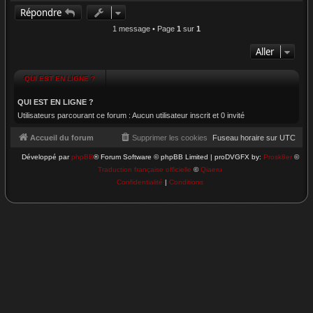
a
Répondre
u
t
1 message • Page
1
sur
1
Aller
QUI EST EN LIGNE ?
QUI EST EN LIGNE ?
Utilisateurs parcourant ce forum : Aucun utilisateur inscrit et 0 invité
Accueil du forum
Supprimer les cookies
Fuseau horaire sur
UTC
Développé par
phpBB
® Forum Software © phpBB Limited | proDVGFX by:
Prosk8er
©
Traduction française officielle
©
Qiaeru
Confidentialité
|
Conditions