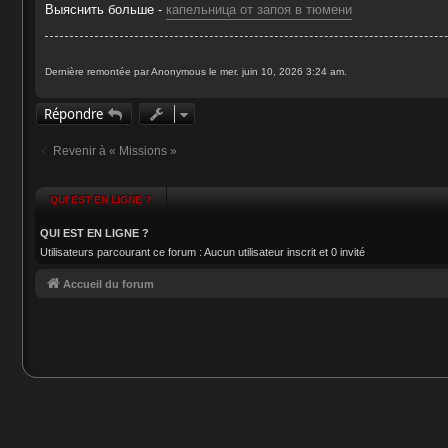
g
Выяснить больше -
капельница от запоя в тюмени
e
Dernière remontée par Anonymous le mer. juin 10, 2026 3:24 am.
Répondre
Revenir à « Missions »
QUI EST EN LIGNE ?
QUI EST EN LIGNE ?
Utilisateurs parcourant ce forum : Aucun utilisateur inscrit et 0 invité
Accueil du forum