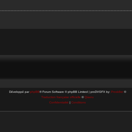
Développé par
phpBB
® Forum Software © phpBB Limited | proDVGFX by:
Prosk8er
©
Traduction française officielle
©
Qiaeru
Confidentialité
|
Conditions