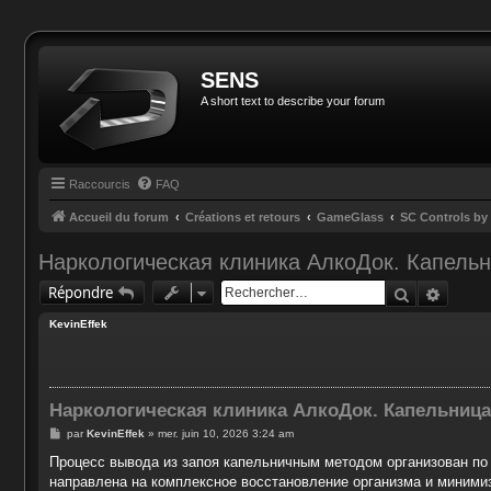
SENS
A short text to describe your forum
Raccourcis
FAQ
Accueil du forum
Créations et retours
GameGlass
SC Controls b
Наркологическая клиника АлкоДок. Капельн
Recherche
Reche
Répondre
KevinEffek
Наркологическая клиника АлкоДок. Капельница
M
par
KevinEffek
»
mer. juin 10, 2026 3:24 am
e
s
Процесс вывода из запоя капельничным методом организован по
s
направлена на комплексное восстановление организма и миними
a