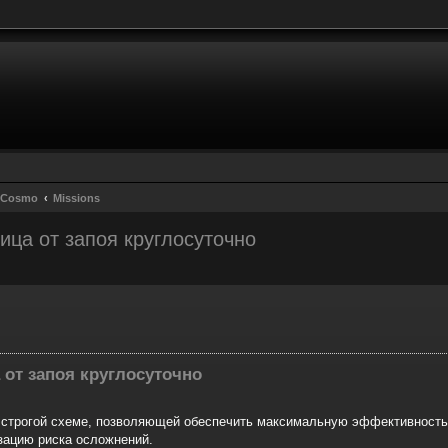
y Cosmo
Missions
ица от запоя круглосуточно
r
rche avancée
 от запоя круглосуточно
 строгой схеме, позволяющей обеспечить максимальную эффективность
зацию риска осложнений.