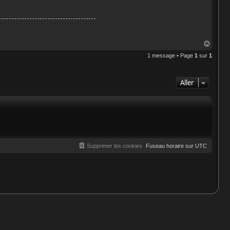
H
a
1 message • Page
1
sur
1
u
t
Aller
Supprimer les cookies
Fuseau horaire sur
UTC