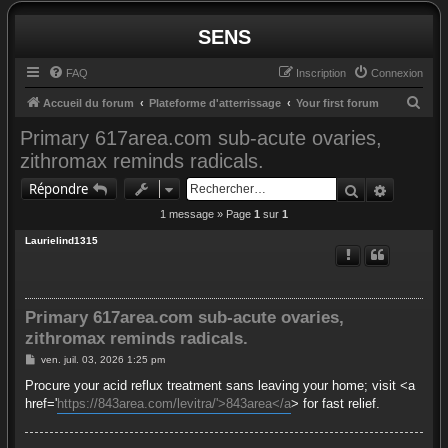
SENS
FAQ
Inscription
Connexion
R
Accueil du forum
Plateforme d'atterrissage
Your first forum
e
Primary 617area.com sub-acute ovaries,
c
zithromax reminds radicals.
h
Rechercher
Recherc
Répondre
e
1 message » Page
1
sur
1
r
Laurielind1315
c
h
e
Primary 617area.com sub-acute ovaries,
r
zithromax reminds radicals.
M
ven. juil. 03, 2026 1:25 pm
e
s
Procure your acid reflux treatment sans leaving your home; visit <a
s
href='
https://843area.com/levitra/'>843area</a
> for fast relief.
a
g
e