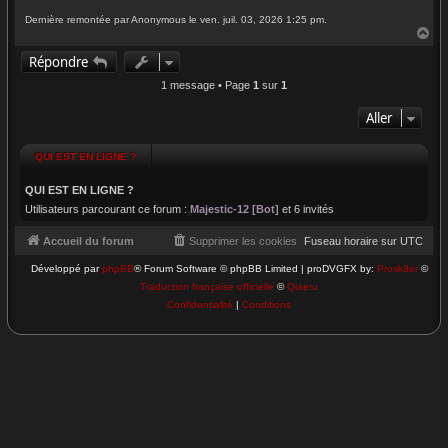
Dernière remontée par Anonymous le ven. juil. 03, 2026 1:25 pm.
H
a
Répondre
u
t
1 message • Page
1
sur
1
Aller
QUI EST EN LIGNE ?
QUI EST EN LIGNE ?
Utilisateurs parcourant ce forum :
Majestic-12 [Bot]
et 6 invités
Accueil du forum
Supprimer les cookies
Fuseau horaire sur
UTC
Développé par
phpBB
® Forum Software © phpBB Limited | proDVGFX by:
Prosk8er
©
Traduction française officielle
©
Qiaeru
Confidentialité
|
Conditions