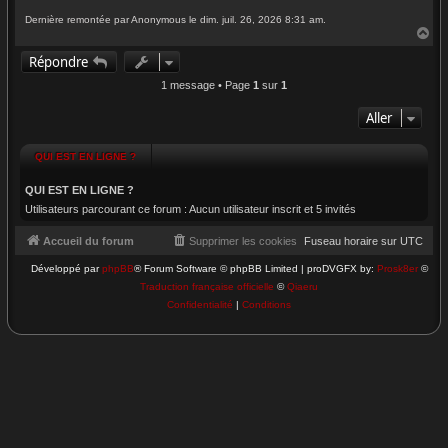
Dernière remontée par Anonymous le dim. juil. 26, 2026 8:31 am.
H
a
Répondre
u
t
1 message • Page
1
sur
1
Aller
QUI EST EN LIGNE ?
QUI EST EN LIGNE ?
Utilisateurs parcourant ce forum : Aucun utilisateur inscrit et 5 invités
Accueil du forum
Supprimer les cookies
Fuseau horaire sur
UTC
Développé par
phpBB
® Forum Software © phpBB Limited | proDVGFX by:
Prosk8er
©
Traduction française officielle
©
Qiaeru
Confidentialité
|
Conditions