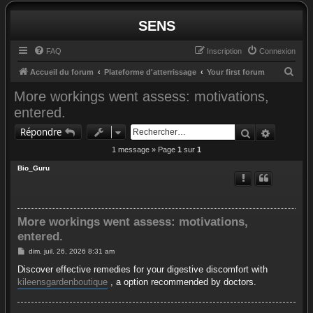
SENS
FAQ
Inscription
Connexion
R
Accueil du forum
Plateforme d'atterrissage
Your first forum
e
More workings went assess: motivations,
c
entered.
h
Rechercher
Recherc
Répondre
e
1 message » Page
1
sur
1
r
Bio_Guru
c
h
e
More workings went assess: motivations,
r
entered.
M
dim. juil. 26, 2026 8:31 am
e
s
Discover effective remedies for your digestive discomfort with
s
kileensgardenboutique
, a option recommended by doctors.
a
g
e