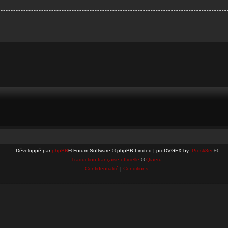
Développé par
phpBB
® Forum Software © phpBB Limited | proDVGFX by:
Prosk8er
©
Traduction française officielle
©
Qiaeru
Confidentialité
|
Conditions