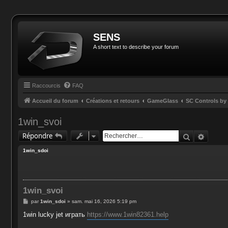
SENS
A short text to describe your forum
Raccourcis
FAQ
Accueil du forum
Créations et retours
GameGlass
SC Controls b
1win_svoi
Recherche
Reche
Répondre
1win_sdoi
1win_svoi
M
par
1win_sdoi
»
sam. mai 16, 2026 5:19 pm
e
s
1win lucky jet играть
https://www.1win82361.help
s
a