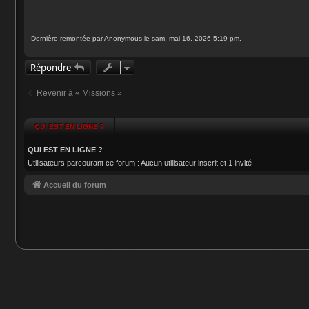
g
e
Dernière remontée par Anonymous le sam. mai 16, 2026 5:19 pm.
Répondre
Revenir à « Missions »
QUI EST EN LIGNE ?
QUI EST EN LIGNE ?
Utilisateurs parcourant ce forum : Aucun utilisateur inscrit et 1 invité
Accueil du forum