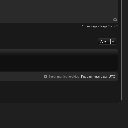
H
a
1 message • Page
1
sur
1
u
t
Aller
Supprimer les cookies
Fuseau horaire sur
UTC