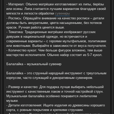
- Материал: Обычно матрёшки изготавливают из липы, берёзы
или осины. Липа считается лучшим вариантом благодаря своей
мягкости и легкости обработки
сувениры
- Роспись: Обращайте внимание на качество росписи – детали
должны быть аккуратными, цвета насыщенными, без потеков
красок. Ручная работа ценится выше.
- Тематика: Традиционные матрёшки изображают русских
девушек в национальной одежде, но встречаются и
современные варианты – с героями мультфильмов, политиками
или животными. Выбирайте в зависимости от вкуса получателя.
- Количество кукол: Чем больше фигурок вложено, тем выше
мастерство исполнителя. Обычно набор состоит из 5-7 кукол.
Балалайка – музыкальный сувенир
Балалайка – это струнный народный инструмент с треугольным
корпусом, часто служащий и декоративным сувениром.
- Размер и качество: Для подарка лучше выбирать небольшой
инструмент с качественным лаком и точной настройкой струн.
Музыкальная балалайка особенно понравится любителям
музыки.
- Детали изготовления: Ищите изделия из древесины хорошего
сорта, с ровным покрытием и крепкими струнами.