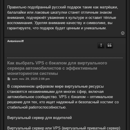
Правильно подобранный русский подарок такие как матрёшки,
балалайки или лаковые шкатулки станет отличным знаком
внимания, подчеркнёт уважение к культуре и оставит тёплые
воспоминания. Уделяя внимание качеству и символике, вы
гарантируете, что подарок будет ценным и уникальным.
H
a
u
Antonioreiff
t
Как выбрать VPS с бэкапом для виртуального
сервера автомобилистов с эффективным
мониторингом системы
M
sam. nov. 29, 2025 2:06 pm
e
s
В современном цифровом мире виртуальные ресурсы
s
становятся незаменимыми для многих сфер, включая
a
g
автомобильное сообщество. VPS с бэкапом – оптимальное
e
решение для тех, кто ищет надежный и безопасный хостинг со
стабильной работоспособностью.
Виртуальный сервер для водителей
Виртуальный сервер или VPS (виртуальный приватный сервер)