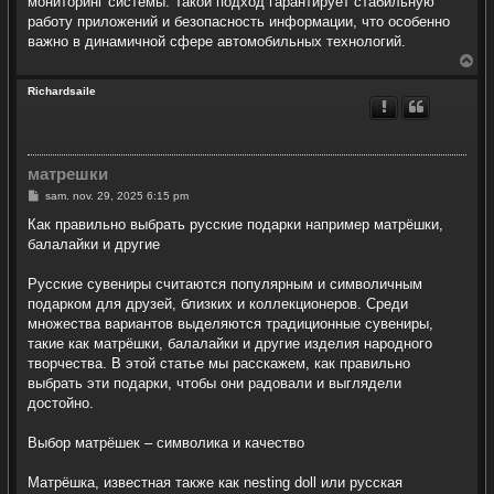
мониторинг системы. Такой подход гарантирует стабильную
работу приложений и безопасность информации, что особенно
важно в динамичной сфере автомобильных технологий.
H
a
u
Richardsaile
t
матрешки
M
sam. nov. 29, 2025 6:15 pm
e
s
Как правильно выбрать русские подарки например матрёшки,
s
балалайки и другие
a
g
e
Русские сувениры считаются популярным и символичным
подарком для друзей, близких и коллекционеров. Среди
множества вариантов выделяются традиционные сувениры,
такие как матрёшки, балалайки и другие изделия народного
творчества. В этой статье мы расскажем, как правильно
выбрать эти подарки, чтобы они радовали и выглядели
достойно.
Выбор матрёшек – символика и качество
Матрёшка, известная также как nesting doll или русская