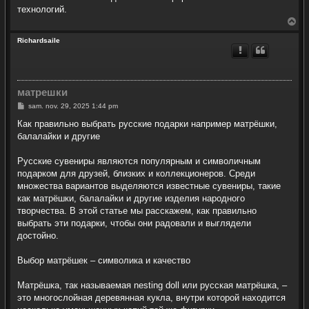
технологий.
H
a
u
Richardsaile
t
матрешки
M
sam. nov. 29, 2025 1:44 pm
e
s
Как правильно выбрать русские подарки например матрёшки,
s
балалайки и другие
a
g
e
Русские сувениры являются популярным и символичным
подарком для друзей, близких и коллекционеров. Среди
множества вариантов выделяются известные сувениры, такие
как матрёшки, балалайки и другие изделия народного
творчества. В этой статье мы расскажем, как правильно
выбрать эти подарки, чтобы они радовали и выглядели
достойно.
Выбор матрёшек – символика и качество
Матрёшка, так называемая nesting doll или русская матрёшка, –
это многослойная деревянная кукла, внутри которой находится