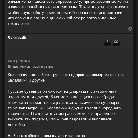
внимание на надёжность сервера, регулярные резервные копии
и качественный мониторинг системы. Такой подход гарантирует
стабильную работу приложений и безопасность информации,
что особенно важно в динамичной сфере автомобильных
технологий.
H
a
u
Richardsaile
t
матрешки
M
sam. nov. 29, 2025 8:25 pm
e
s
Как правильно выбрать русские подарки например матрёшки,
s
балалайки и другие
a
g
e
Русские сувениры являются популярным и символичным
подарком для друзей, близких и коллекционеров. Среди
множества вариантов выделяются классические сувениры,
такие как матрёшки, балалайки и другие изделия народного
творчества. В этой статье мы расскажем, как правильно
выбрать эти подарки, чтобы они радовали и выглядели
достойно.
Выбор матрёшек – символика и качество