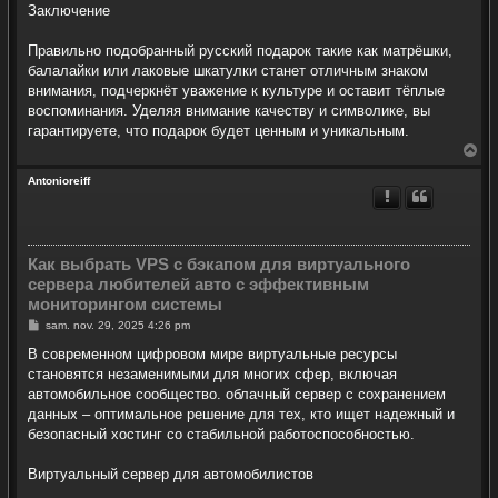
Заключение
Правильно подобранный русский подарок такие как матрёшки,
балалайки или лаковые шкатулки станет отличным знаком
внимания, подчеркнёт уважение к культуре и оставит тёплые
воспоминания. Уделяя внимание качеству и символике, вы
гарантируете, что подарок будет ценным и уникальным.
H
a
u
Antonioreiff
t
Как выбрать VPS с бэкапом для виртуального
сервера любителей авто с эффективным
мониторингом системы
M
sam. nov. 29, 2025 4:26 pm
e
s
В современном цифровом мире виртуальные ресурсы
s
становятся незаменимыми для многих сфер, включая
a
g
автомобильное сообщество. облачный сервер с сохранением
e
данных – оптимальное решение для тех, кто ищет надежный и
безопасный хостинг со стабильной работоспособностью.
Виртуальный сервер для автомобилистов