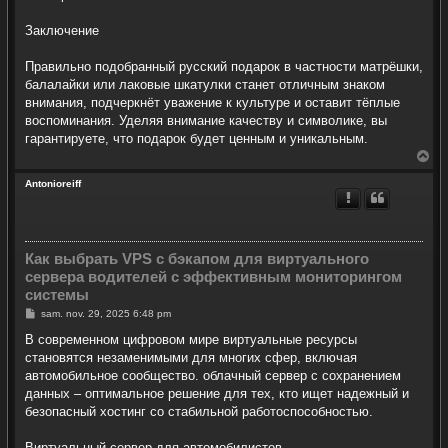
Заключение
Правильно подобранный русский подарок в частности матрёшки,
балалайки или лаковые шкатулки станет отличным знаком
внимания, подчеркнёт уважение к культуре и оставит тёплые
воспоминания. Уделяя внимание качеству и символике, вы
гарантируете, что подарок будет ценным и уникальным.
H
a
u
Antonioreiff
t
Как выбрать VPS с бэкапом для виртуального
сервера водителей с эффективным мониторингом
системы
M
sam. nov. 29, 2025 6:48 pm
e
s
В современном цифровом мире виртуальные ресурсы
s
становятся незаменимыми для многих сфер, включая
a
g
автомобильное сообщество. облачный сервер с сохранением
e
данных – оптимальное решение для тех, кто ищет надежный и
безопасный хостинг со стабильной работоспособностью.
Виртуальный сервер для автомобилистов