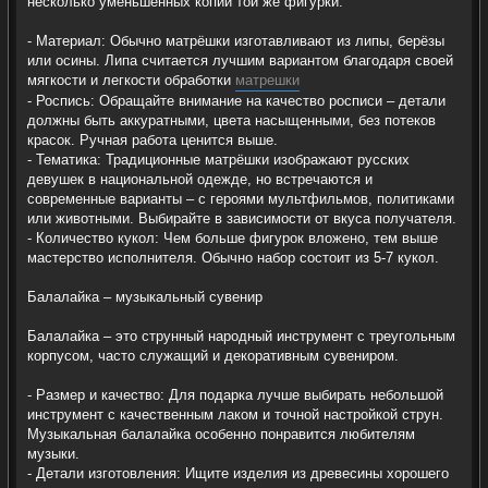
несколько уменьшенных копий той же фигурки.
- Материал: Обычно матрёшки изготавливают из липы, берёзы
или осины. Липа считается лучшим вариантом благодаря своей
мягкости и легкости обработки
матрешки
- Роспись: Обращайте внимание на качество росписи – детали
должны быть аккуратными, цвета насыщенными, без потеков
красок. Ручная работа ценится выше.
- Тематика: Традиционные матрёшки изображают русских
девушек в национальной одежде, но встречаются и
современные варианты – с героями мультфильмов, политиками
или животными. Выбирайте в зависимости от вкуса получателя.
- Количество кукол: Чем больше фигурок вложено, тем выше
мастерство исполнителя. Обычно набор состоит из 5-7 кукол.
Балалайка – музыкальный сувенир
Балалайка – это струнный народный инструмент с треугольным
корпусом, часто служащий и декоративным сувениром.
- Размер и качество: Для подарка лучше выбирать небольшой
инструмент с качественным лаком и точной настройкой струн.
Музыкальная балалайка особенно понравится любителям
музыки.
- Детали изготовления: Ищите изделия из древесины хорошего