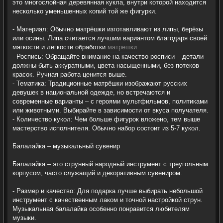
это многослойная деревянная кукла, внутри которой находится
несколько уменьшенных копий той же фигурки.
- Материал: Обычно матрёшки изготавливают из липы, берёзы
или осины. Липа считается лучшим вариантом благодаря своей
мягкости и легкости обработки
матрешки
- Роспись: Обращайте внимание на качество росписи – детали
должны быть аккуратными, цвета насыщенными, без потеков
красок. Ручная работа ценится выше.
- Тематика: Традиционные матрёшки изображают русских
девушек в национальной одежде, но встречаются и
современные варианты – с героями мультфильмов, политиками
или животными. Выбирайте в зависимости от вкуса получателя.
- Количество кукол: Чем больше фигурок вложено, тем выше
мастерство исполнителя. Обычно набор состоит из 5-7 кукол.
Балалайка – музыкальный сувенир
Балалайка – это струнный народный инструмент с треугольным
корпусом, часто служащий и декоративным сувениром.
- Размер и качество: Для подарка лучше выбирать небольшой
инструмент с качественным лаком и точной настройкой струн.
Музыкальная балалайка особенно понравится любителям
музыки.