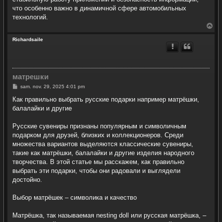
что особенно важно в динамичной сфере автомобильных
технологий.
H
a
u
Richardsaile
t
матрешки
M
sam. nov. 29, 2025 4:01 pm
e
s
Как правильно выбрать русские подарки например матрёшки,
s
балалайки и другие
a
g
e
Русские сувениры признаны популярным и символичным
подарком для друзей, близких и коллекционеров. Среди
множества вариантов выделяются классические сувениры,
такие как матрёшки, балалайки и другие изделия народного
творчества. В этой статье мы расскажем, как правильно
выбрать эти подарки, чтобы они радовали и выглядели
достойно.
Выбор матрёшек – символика и качество
Матрёшка, так называемая nesting doll или русская матрёшка, –