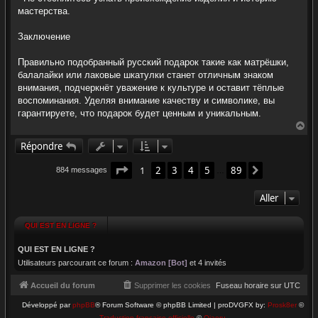
мастерства.
Заключение
Правильно подобранный русский подарок такие как матрёшки,
балалайки или лаковые шкатулки станет отличным знаком
внимания, подчеркнёт уважение к культуре и оставит тёплые
воспоминания. Уделяя внимание качеству и символике, вы
гарантируете, что подарок будет ценным и уникальным.
H
a
Répondre
u
t
Page
1
sur
89
1
2
3
4
5
89
Suivant
884 messages
…
Aller
QUI EST EN LIGNE ?
QUI EST EN LIGNE ?
Utilisateurs parcourant ce forum :
Amazon [Bot]
et 4 invités
Accueil du forum
Supprimer les cookies
Fuseau horaire sur
UTC
Développé par
phpBB
® Forum Software © phpBB Limited | proDVGFX by:
Prosk8er
©
Traduction française officielle
©
Qiaeru