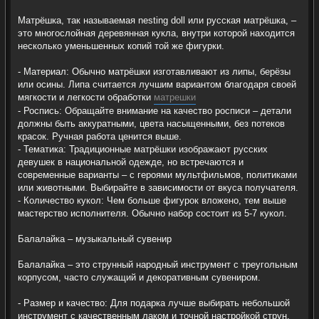
Матрёшка, так называемая nesting doll или русская матрёшка, –
это многослойная деревянная кукла, внутри которой находится
несколько уменьшенных копий той же фигурки.
- Материал: Обычно матрёшки изготавливают из липы, берёзы
или осины. Липа считается лучшим вариантом благодаря своей
мягкости и легкости обработки
матрешки
- Роспись: Обращайте внимание на качество росписи – детали
должны быть аккуратными, цвета насыщенными, без потеков
красок. Ручная работа ценится выше.
- Тематика: Традиционные матрёшки изображают русских
девушек в национальной одежде, но встречаются и
современные варианты – с героями мультфильмов, политиками
или животными. Выбирайте в зависимости от вкуса получателя.
- Количество кукол: Чем больше фигурок вложено, тем выше
мастерство исполнителя. Обычно набор состоит из 5-7 кукол.
Балалайка – музыкальный сувенир
Балалайка – это струнный народный инструмент с треугольным
корпусом, часто служащий и декоративным сувениром.
- Размер и качество: Для подарка лучше выбирать небольшой
инструмент с качественным лаком и точной настройкой струн.