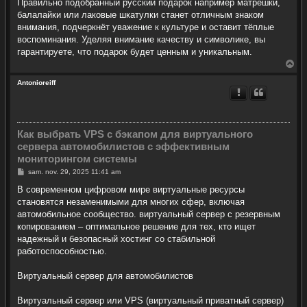
Правильно подобранный русский подарок например матрёшки,
балалайки или лаковые шкатулки станет отличным знаком
внимания, подчеркнёт уважение к культуре и оставит тёплые
воспоминания. Уделяя внимание качеству и символике, вы
гарантируете, что подарок будет ценным и уникальным.
H
a
u
Antonioreiff
t
Как выбрать VPS с бэкапом для виртуального
сервера автомобилистов с эффективным
мониторингом системы
M
sam. nov. 29, 2025 11:41 am
e
s
В современном цифровом мире виртуальные ресурсы
s
становятся незаменимыми для многих сфер, включая
a
g
автомобильное сообщество. виртуальный сервер с резервным
e
копированием – оптимальное решение для тех, кто ищет
надежный и безопасный хостинг со стабильной
работоспособностью.
Виртуальный сервер для автомобилистов
Виртуальный сервер или VPS (виртуальный приватный сервер)