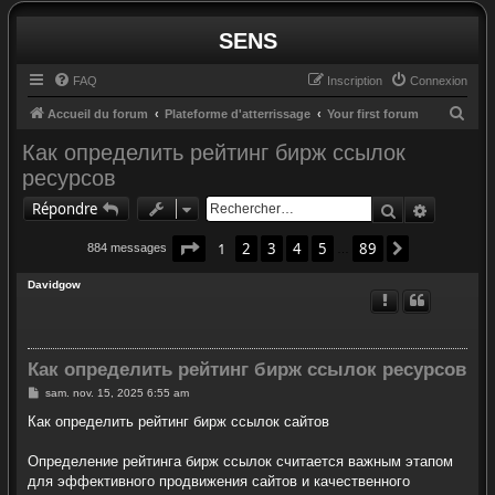
SENS
FAQ
Inscription
Connexion
R
Accueil du forum
Plateforme d'atterrissage
Your first forum
e
Как определить рейтинг бирж ссылок
c
ресурсов
h
Rechercher
Recherc
Répondre
e
Page
1
sur
89
1
2
3
4
5
89
r
Suivant
884 messages
…
c
Davidgow
h
e
r
Как определить рейтинг бирж ссылок ресурсов
M
sam. nov. 15, 2025 6:55 am
e
s
Как определить рейтинг бирж ссылок сайтов
s
a
g
Определение рейтинга бирж ссылок считается важным этапом
e
для эффективного продвижения сайтов и качественного