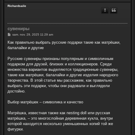
a
u
Richardsaile
t
сувениры
M
sam. nov. 29, 2025 11:29 am
e
s
Как правильно выбрать русские подарки такие как матрёшки,
s
балалайки и другие
a
g
e
Русские сувениры признаны популярным и символичным
подарком для друзей, близких и коллекционеров. Среди
множества вариантов выделяются традиционные сувениры,
такие как матрёшки, балалайки и другие изделия народного
творчества. В этой статье мы расскажем, как правильно
выбрать эти подарки, чтобы они радовали и выглядели
достойно.
Выбор матрёшек – символика и качество
Матрёшка, известная также как nesting doll или русская
матрёшка, – это многослойная деревянная кукла, внутри
которой находится несколько уменьшенных копий той же
фигурки.