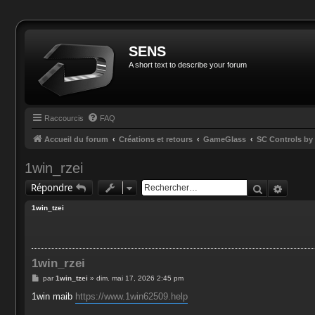
SENS
A short text to describe your forum
Raccourcis
FAQ
Accueil du forum
Créations et retours
GameGlass
SC Controls b
1win_rzei
Recherche
Reche
Répondre
1win_tzei
1win_rzei
M
par
1win_tzei
»
dim. mai 17, 2026 2:45 pm
e
s
1win maib
https://www.1win62509.help
s
a