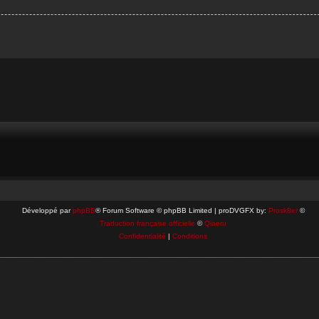
Développé par
phpBB
® Forum Software © phpBB Limited | proDVGFX by:
Prosk8er
©
Traduction française officielle
©
Qiaeru
Confidentialité
|
Conditions