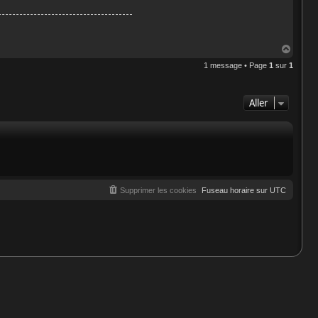
H
a
1 message • Page
1
sur
1
u
t
Aller
Supprimer les cookies
Fuseau horaire sur
UTC