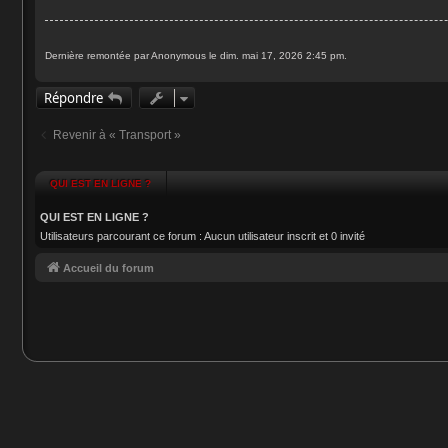
g
e
Dernière remontée par Anonymous le dim. mai 17, 2026 2:45 pm.
Répondre
Revenir à « Transport »
QUI EST EN LIGNE ?
QUI EST EN LIGNE ?
Utilisateurs parcourant ce forum : Aucun utilisateur inscrit et 0 invité
Accueil du forum