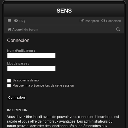
SENS
FAQ
Inscription
Connexion
R
Accueil du forum
e
Connexion
c
h
Nom d’utilisateur :
e
Mot de passe :
r
c
h
Se souvenir de moi
e
Masquer ma présence lors de cette session
r
INSCRIPTION
Vous devez être inscrit avant de pouvoir vous connecter. L’inscription est
rapide et vous offre de nombreux avantages. Les administrateurs du
forum peuvent accorder des fonctionnalités supplémentaires aux