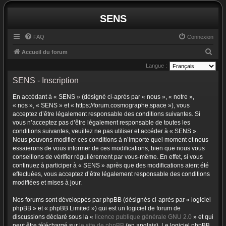
SENS
FAQ
Connexion
R
Accueil du forum
e
Langue :
c
SENS - Inscription
h
En accédant à « SENS » (désigné ci-après par « nous », « notre »,
e
« nos », « SENS » et « https://forum.cosmographe.space »), vous
r
acceptez d’être légalement responsable des conditions suivantes. Si
vous n’acceptez pas d’être légalement responsable de toutes les
c
conditions suivantes, veuillez ne pas utiliser et accéder à « SENS ».
h
Nous pouvons modifier ces conditions à n’importe quel moment et nous
essaierons de vous informer de ces modifications, bien que nous vous
e
conseillons de vérifier régulièrement par vous-même. En effet, si vous
r
continuez à participer à « SENS » après que des modifications aient été
effectuées, vous acceptez d’être légalement responsable des conditions
modifiées et mises à jour.
Nos forums sont développés par phpBB (désignés ci-après par « logiciel
phpBB » et « phpBB Limited ») qui est un logiciel de forum de
discussions déclaré sous la «
licence publique générale GNU 2.0
» et qui
peut être téléchargé sur
le site de phpBB
(en anglais). Le logiciel phpBB