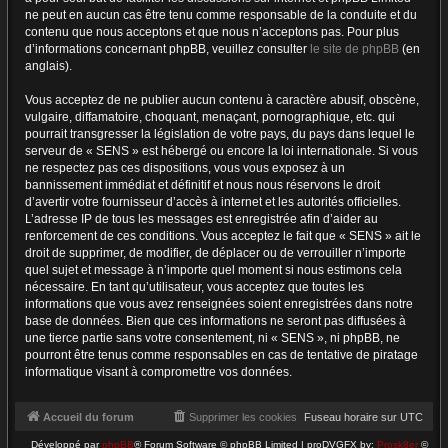
ne peut en aucun cas être tenu comme responsable de la conduite et du
contenu que nous acceptons et que nous n’acceptons pas. Pour plus
d’informations concernant phpBB, veuillez consulter
le site de phpBB
(en
anglais).
Vous acceptez de ne publier aucun contenu à caractère abusif, obscène,
vulgaire, diffamatoire, choquant, menaçant, pornographique, etc. qui
pourrait transgresser la législation de votre pays, du pays dans lequel le
serveur de « SENS » est hébergé ou encore la loi internationale. Si vous
ne respectez pas ces dispositions, vous vous exposez à un
bannissement immédiat et définitif et nous nous réservons le droit
d’avertir votre fournisseur d’accès à internet et les autorités officielles.
L’adresse IP de tous les messages est enregistrée afin d’aider au
renforcement de ces conditions. Vous acceptez le fait que « SENS » ait le
droit de supprimer, de modifier, de déplacer ou de verrouiller n’importe
quel sujet et message à n’importe quel moment si nous estimons cela
nécessaire. En tant qu’utilisateur, vous acceptez que toutes les
informations que vous avez renseignées soient enregistrées dans notre
base de données. Bien que ces informations ne seront pas diffusées à
une tierce partie sans votre consentement, ni « SENS », ni phpBB, ne
pourront être tenus comme responsables en cas de tentative de piratage
informatique visant à compromettre vos données.
Accueil du forum
Supprimer les cookies
Fuseau horaire sur
UTC
Développé par
phpBB
® Forum Software © phpBB Limited | proDVGFX by:
Prosk8er
©