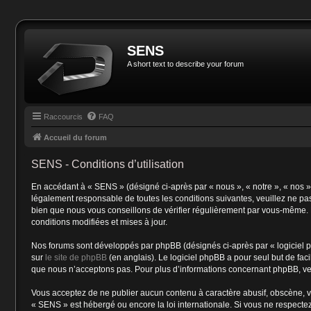
SENS
A short text to describe your forum
Raccourcis
FAQ
Accueil du forum
SENS - Conditions d’utilisation
En accédant à « SENS » (désigné ci-après par « nous », « notre », « nos 
légalement responsable de toutes les conditions suivantes, veuillez ne pa
bien que nous vous conseillons de vérifier régulièrement par vous-même. E
conditions modifiées et mises à jour.
Nos forums sont développés par phpBB (désignés ci-après par « logiciel p
sur
le site de phpBB
(en anglais). Le logiciel phpBB a pour seul but de fa
que nous n’acceptons pas. Pour plus d’informations concernant phpBB, ve
Vous acceptez de ne publier aucun contenu à caractère abusif, obscène, vul
« SENS » est hébergé ou encore la loi internationale. Si vous ne respectez