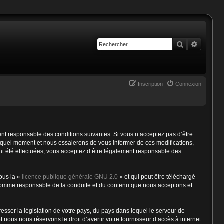
Rechercher
Recherc
Inscription
Connexion
nt responsable des conditions suivantes. Si vous n’acceptez pas d’être
e quel moment et nous essaierons de vous informer de ces modifications,
ent été effectuées, vous acceptez d’être légalement responsable des
ous la «
licence publique générale GNU 2.0
» et qui peut être téléchargé
nu comme responsable de la conduite et du contenu que nous acceptons et
esser la législation de votre pays, du pays dans lequel le serveur de
nous nous réservons le droit d’avertir votre fournisseur d’accès à internet