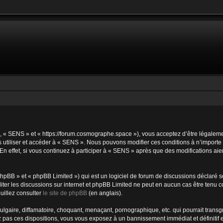
», « SENS » et « https://forum.cosmographe.space »), vous acceptez d’être légaleme
s utiliser et accéder à « SENS ». Nous pouvons modifier ces conditions à n’import
n effet, si vous continuez à participer à « SENS » après que des modifications ai
hpBB » et « phpBB Limited ») qui est un logiciel de forum de discussions déclaré s
ciliter les discussions sur internet et phpBB Limited ne peut en aucun cas être te
uillez consulter
le site de phpBB
(en anglais).
gaire, diffamatoire, choquant, menaçant, pornographique, etc. qui pourrait transgr
 pas ces dispositions, vous vous exposez à un bannissement immédiat et définitif et 