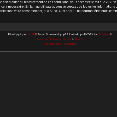
rée afin d’aider au renforcement de ces conditions. Vous acceptez le fait que « SENS 
cela nécessaire. En tant qu’utilisateur, vous acceptez que toutes les information
artie sans votre consentement, ni « SENS », ni phpBB, ne pourront être tenus comm
Développé par
phpBB
® Forum Software © phpBB Limited | proDVGFX by:
Prosk8er
©
Traduction française officielle
©
Qiaeru
Confidentialité
|
Conditions